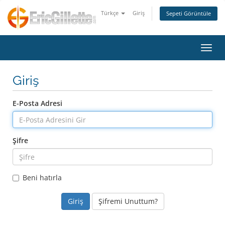
Türkçe
Giriş
Sepeti Görüntüle
Gezin
Giriş
E-Posta Adresi
Şifre
Beni hatırla
Şifremi Unuttum?