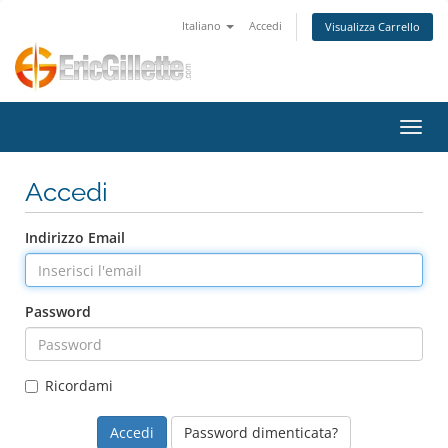
Italiano
Accedi
Visualizza Carrello
Attiv
Accedi
Indirizzo Email
Password
Ricordami
Password dimenticata?