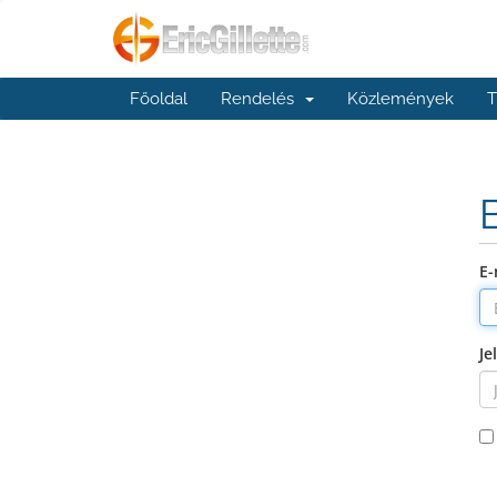
Főoldal
Rendelés
Közlemények
T
E-
Je