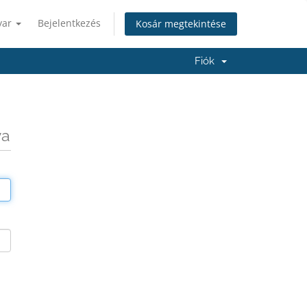
yar
Bejelentkezés
Kosár megtekintése
Fiók
va