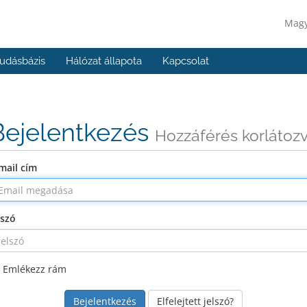
Mag
udásbázis
Hálózat állapota
Kapcsolat
Bejelentkezés
Hozzáférés korlátoz
mail cím
lszó
Emlékezz rám
Elfelejtett jelszó?