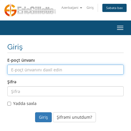
Azerbaijani
Giriş
Səbətə bax
Naviq
Giriş
E-poçt ünvanı
Şifrə
Yadda saxla
Şifrəmi unutdum?