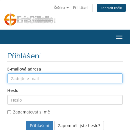
Čeština
Přihlášení
Zobrazit košík
Přepn
Přihlášení
E-mailová adresa
Heslo
Zapamatovat si mě
Zapomněli jste heslo?