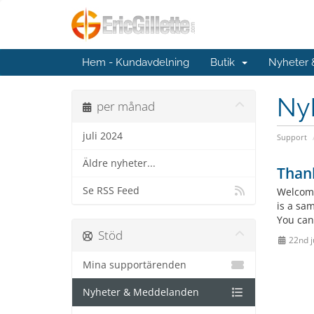
Hem - Kundavdelning
Butik
Nyheter
Ny
per månad
juli 2024
Support
Äldre nyheter...
Than
Se RSS Feed
Welcome
is a sa
You can
Stöd
22nd j
Mina supportärenden
Nyheter & Meddelanden