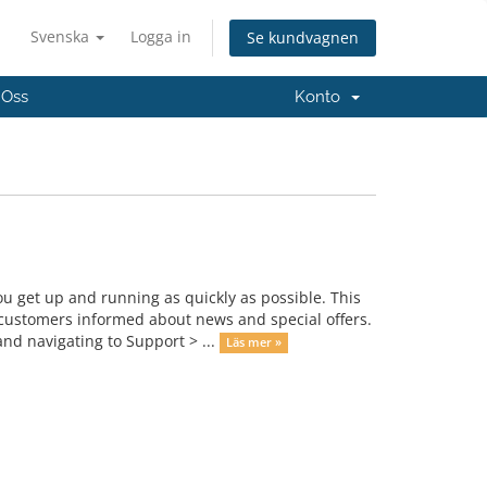
Svenska
Logga in
Se kundvagnen
 Oss
Konto
get up and running as quickly as possible. This
ustomers informed about news and special offers.
nd navigating to Support > ...
Läs mer »