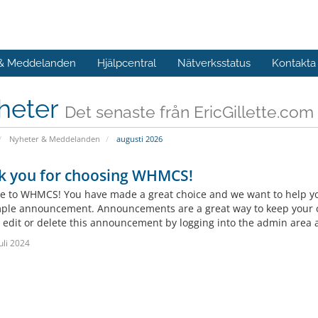
 & Meddelanden
Hjälpcentral
Nätverksstatus
Kontakta
heter
Det senaste från EricGillette.com
Nyheter & Meddelanden
augusti 2026
k you for choosing WHMCS!
 to WHMCS! You have made a great choice and we want to help you 
mple announcement. Announcements are a great way to keep your c
 edit or delete this announcement by logging into the admin area a
uli 2024