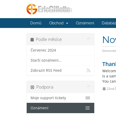
Domů
Obchod
Oznámení
Databáz
No
Podle měsíce
Červenec 2024
Domovská 
Starší oznámení...
Than
Zobrazit RSS Feed
Welcome
is a sa
You can
Podpora
22nd 
Moje support tickety
Oznámení