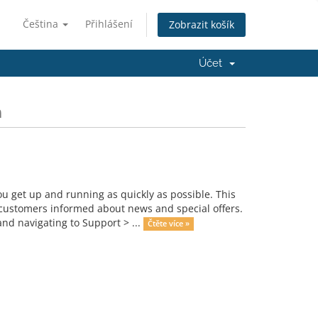
Čeština
Přihlášení
Zobrazit košík
Účet
m
get up and running as quickly as possible. This
ustomers informed about news and special offers.
nd navigating to Support > ...
Čtěte více »