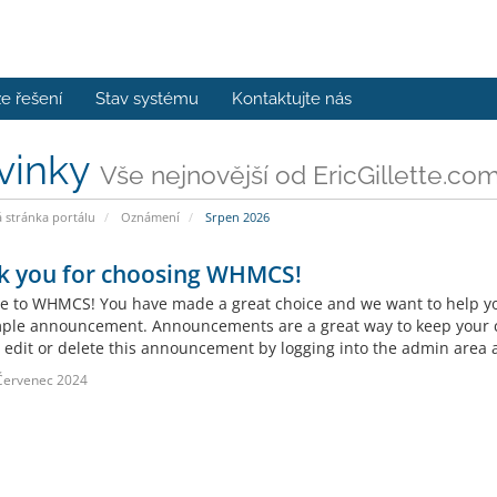
e řešení
Stav systému
Kontaktujte nás
vinky
Vše nejnovější od EricGillette.co
stránka portálu
Oznámení
Srpen 2026
k you for choosing WHMCS!
 to WHMCS! You have made a great choice and we want to help you 
mple announcement. Announcements are a great way to keep your c
 edit or delete this announcement by logging into the admin area a
Červenec 2024