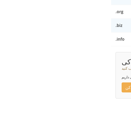
.org
.biz
.info
کی
ب کنید
 داریم
کن