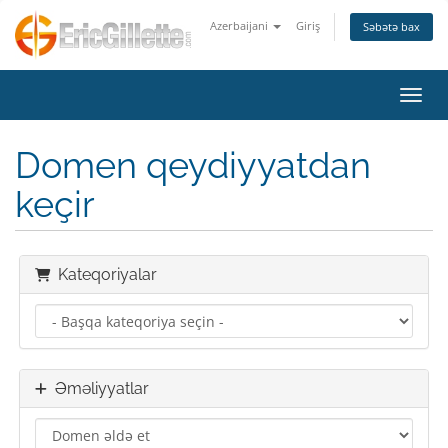
Azerbaijani
Giriş
Səbətə bax
Naviq
Domen qeydiyyatdan
keçir
Kateqoriyalar
Əməliyyatlar