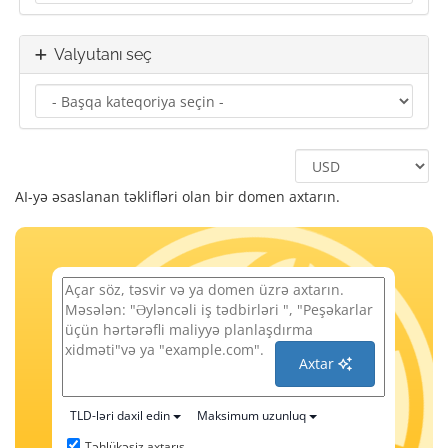
Valyutanı seç
AI-yə əsaslanan təklifləri olan bir domen axtarın.
Axtar
TLD-ləri daxil edin
Maksimum uzunluq
Təhlükəsiz axtarış