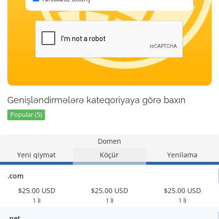
Genişləndirmələrə kateqoriyaya görə baxın
Popular (5)
Domen
Yeni qiymət
Köçür
Yeniləmə
.com
$25.00 USD
$25.00 USD
$25.00 USD
1 İl
1 İl
1 İl
.net