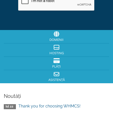
DOMENII
HOSTING
PLĂȚI
ASISTENȚĂ
Noutăți
Thank you for choosing WHMCS!
Iul 22