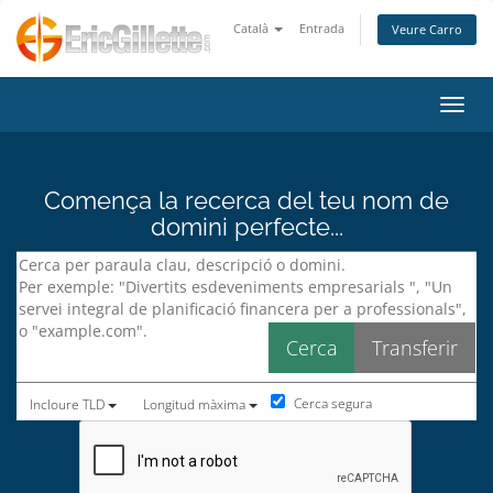
Català
Entrada
Veure Carro
Canvi
Comença la recerca del teu nom de
domini perfecte...
Cerca segura
Incloure TLD
Longitud màxima