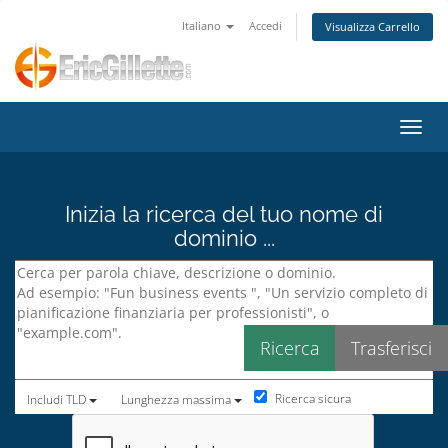
Italiano
Accedi
Visualizza Carrello
Attiv
Inizia la ricerca del tuo nome di
dominio ...
Ricerca sicura
Includi TLD
Lunghezza massima