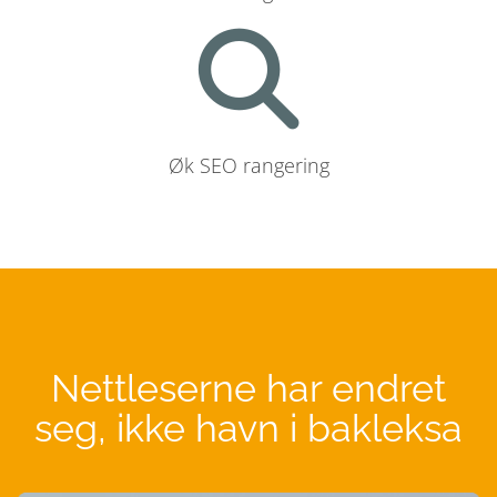
Øk SEO rangering
Nettleserne har endret
seg, ikke havn i bakleksa