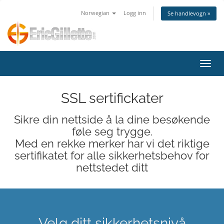
Norwegian
Logg inn
Se handlevogn »
Bytt 
SSL sertifickater
Sikre din nettside å la dine besøkende
føle seg trygge.
Med en rekke merker har vi det riktige
sertifikatet for alle sikkerhetsbehov for
nettstedet ditt
Velg ditt sikkerhetsnivå