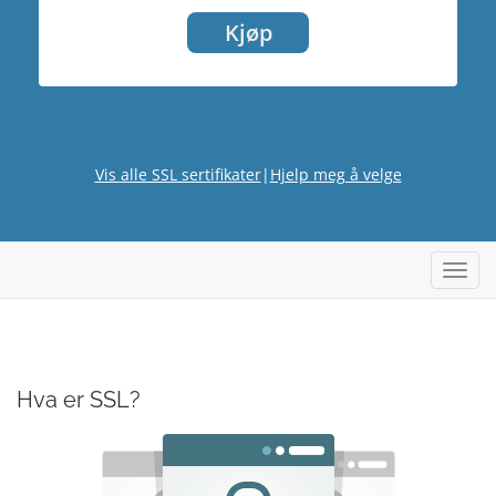
Kjøp
Vis alle SSL sertifikater
|
Hjelp meg å velge
Bytt 
Hva er SSL?