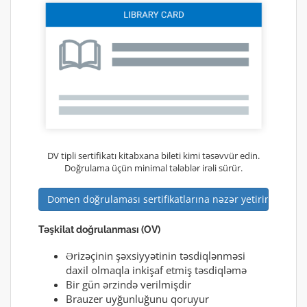
DV tipli sertifikatı kitabxana bileti kimi təsəvvür edin.
Doğrulama üçün minimal tələblər irəli sürür.
Domen doğrulaması sertifikatlarına nəzər yetirin
Təşkilat doğrulanması (OV)
Ərizəçinin şəxsiyyətinin təsdiqlənməsi
daxil olmaqla inkişaf etmiş təsdiqləmə
Bir gün ərzində verilmişdir
Brauzer uyğunluğunu qoruyur