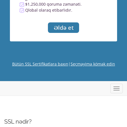
$1,250,000 qoruma zəmanəti.
Qlobal olaraq etibarlıdır.
Əldə et
Bütün SSL Sertifikatlara baxın
|
Seçməyimə kömək edin
Naviq
SSL nədir?