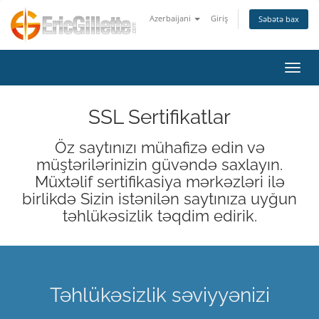
Azerbaijani
Giriş
Səbətə bax
Naviq
SSL Sertifikatlar
Öz saytınızı mühafizə edin və
müştərilərinizin güvəndə saxlayın.
Müxtəlif sertifikasiya mərkəzləri ilə
birlikdə Sizin istənilən saytınıza uyğun
təhlükəsizlik təqdim edirik.
Təhlükəsizlik səviyyənizi