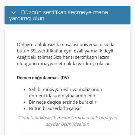
Düzgün sertifikatı seçməyə mənə
yardımçı olun
Onlayn-təhlükəsizlik məsələsi universal olsa da
bütün SSL-sertifikatlar eyni özəlliyə malik deyil.
Aşağıdakı təlimat Sizə hansı sertifikatın lazım
olduğunu müəyyən etməkdə yardımçı olacaq.
Domen doğrulanması (DV)
Sahibi müəyyən edir və məhz onun
domeni idarə etdiyinə əmin edir
Bir neçə dəqiqə ərzində buraxılır
Bütün brauzerlərlə çalışır
Ciddi təhlükəsizlik mexanizminə malik olmayan
saytlar üçün idealdır.