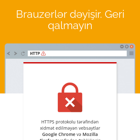
Brauzerlər dəyişir. Geri
qalmayın
HTTPS protokolu tərəfindən
xidmət edilməyən vebsaytlar
Google Chrome
və
Mozilla