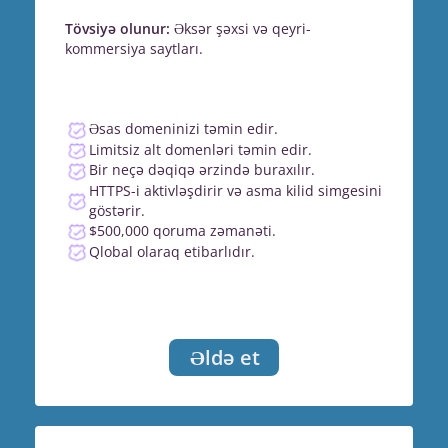
Tövsiyə olunur:
Əksər şəxsi və qeyri-
kommersiya saytları.
Əsas domeninizi təmin edir.
Limitsiz alt domenləri təmin edir.
Bir neçə dəqiqə ərzində buraxılır.
HTTPS-i aktivləşdirir və asma kilid simgesini
göstərir.
$500,000 qoruma zəmanəti.
Qlobal olaraq etibarlıdır.
Əldə et