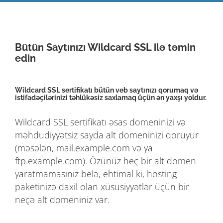
Bütün Saytınızı Wildcard SSL ilə təmin
edin
Wildcard SSL sertifikatı bütün veb saytınızı qorumaq və
istifadəçilərinizi təhlükəsiz saxlamaq üçün ən yaxşı yoldur.
Wildcard SSL sertifikatı əsas domeninizi və
məhdudiyyətsiz sayda alt domeninizi qoruyur
(məsələn, mail.example.com və ya
ftp.example.com). Özünüz heç bir alt domen
yaratmamasınız belə, ehtimal ki, hosting
paketinizə daxil olan xüsusiyyətlər üçün bir
neçə alt domeniniz var.