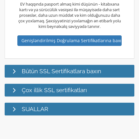
EV haqqında pasport almaq kimi düşünün - kitabxana
kartı və ya sürücülük vəsiqəsi ilə müqayisədə daha sərt
proseslər, daha uzun müddət və kim olduğunuzu daha
çox yoxlamaq. Şəxsiyyətinizi yoxlamağın ən etibarlı yolu
kimi beynəlxalq səviyyədə tanınır.
Genişləndirilmiş Doğrulama Sertifikatlarına baxın
Bütün SSL Sertifikatlara baxın
Çox illik SSL sertifikatları
SUALLAR