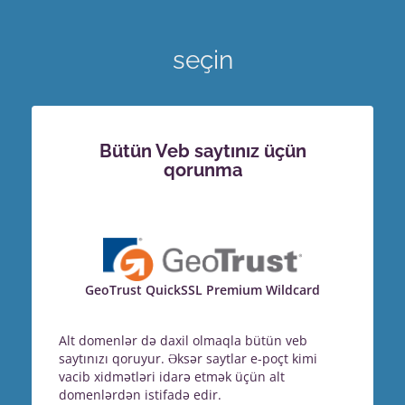
seçin
Bütün Veb saytınız üçün
qorunma
GeoTrust QuickSSL Premium Wildcard
Alt domenlər də daxil olmaqla bütün veb
saytınızı qoruyur. Əksər saytlar e-poçt kimi
vacib xidmətləri idarə etmək üçün alt
domenlərdən istifadə edir.