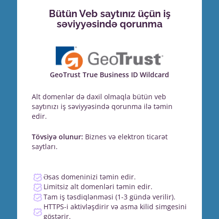
Bütün Veb saytınız üçün iş
səviyyəsində qorunma
GeoTrust True Business ID Wildcard
Alt domenlər də daxil olmaqla bütün veb
saytınızı iş səviyyəsində qorunma ilə təmin
edir.
Tövsiyə olunur:
Biznes və elektron ticarət
saytları.
Əsas domeninizi təmin edir.
Limitsiz alt domenləri təmin edir.
Tam iş təsdiqlənməsi (1-3 gündə verilir).
HTTPS-i aktivləşdirir və asma kilid simgesini
göstərir.