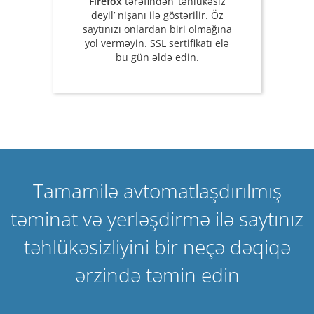
Firefox
tərəfindən ‘təhlükəsiz
deyil’ nişanı ilə göstərilir. Öz
saytınızı onlardan biri olmağına
yol verməyin. SSL sertifikatı elə
bu gün əldə edin.
Tamamilə avtomatlaşdırılmış
təminat və yerləşdirmə ilə saytınız
təhlükəsizliyini bir neçə dəqiqə
ərzində təmin edin