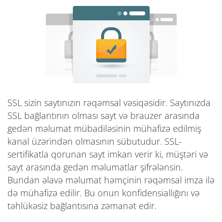
SSL sizin saytınızın rəqəmsal vəsiqəsidir. Saytınızda
SSL bağlantının olması sayt və brauzer arasında
gedən məlumat mübadiləsinin mühafizə edilmiş
kanal üzərindən olmasının sübutudur. SSL-
sertifikatla qorunan sayt imkan verir ki, müştəri və
sayt arasında gedən məlumatlar şifrələnsin.
Bundan əlavə məlumat həmçinin rəqəmsal imza ilə
də mühafizə edilir. Bu onun konfidensiallığını və
təhlükəsiz bağlantısına zəmanət edir.