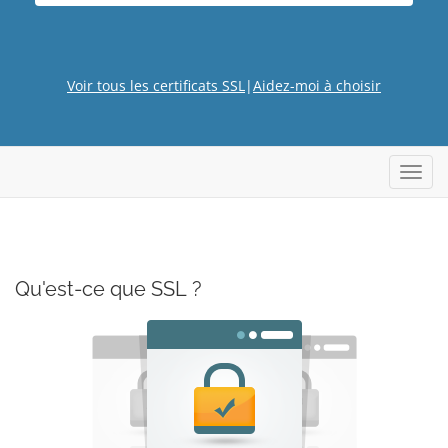
Voir tous les certificats SSL
|
Aidez-moi à choisir
Bascu
Qu'est-ce que SSL ?