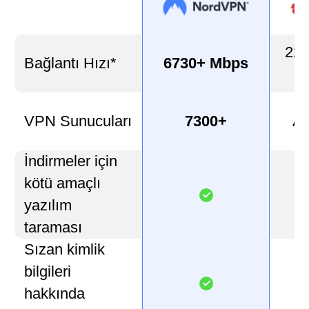
220
Bağlantı Hızı*
6730+ Mbps
VPN Sunucuları
7300+
Aç
İndirmeler için
kötü amaçlı
yazılım
taraması
Sızan kimlik
bilgileri
hakkında