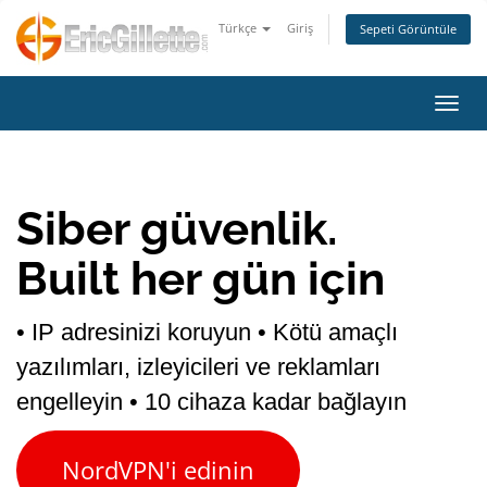
Türkçe
Giriş
Sepeti Görüntüle
Gezin
Siber güvenlik.
Built her gün için
• IP adresinizi koruyun
• Kötü amaçlı
yazılımları, izleyicileri ve reklamları
engelleyin
• 10 cihaza kadar bağlayın
NordVPN'i edinin