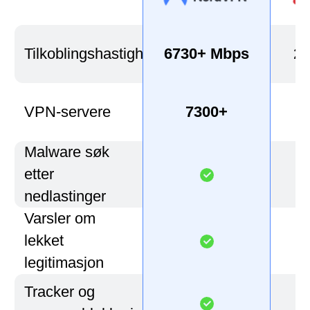
Tilkoblingshastighet*
6730+ Mbps
22
VPN-servere
7300+
Ik
Malware søk
etter
nedlastinger
Varsler om
lekket
legitimasjon
Tracker og