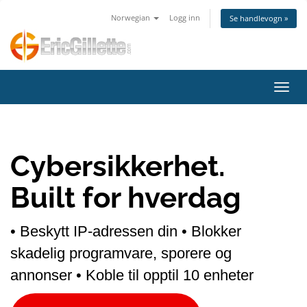
Norwegian
Logg inn
Se handlevogn »
Bytt 
Cybersikkerhet.
Built for hverdag
• Beskytt IP-adressen din
• Blokker
skadelig programvare, sporere og
annonser
• Koble til opptil 10 enheter