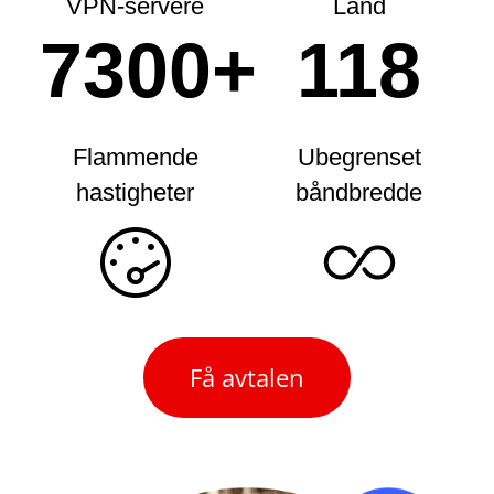
VPN-servere
Land
7300+
118
Flammende
Ubegrenset
hastigheter
båndbredde
Få avtalen