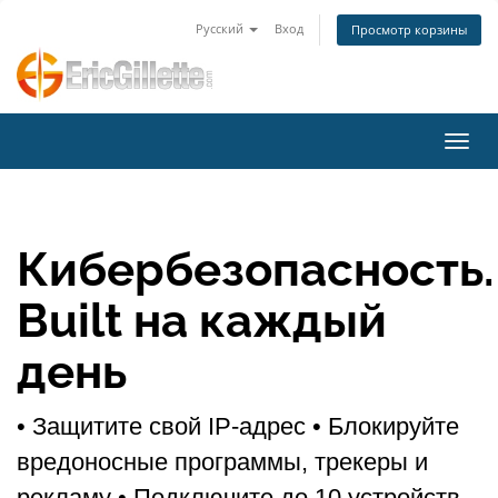
Русский
Вход
Просмотр корзины
Пере
Кибербезопасность.
Built на каждый
день
• Защитите свой IP-адрес
• Блокируйте
вредоносные программы, трекеры и
рекламу
• Подключите до 10 устройств