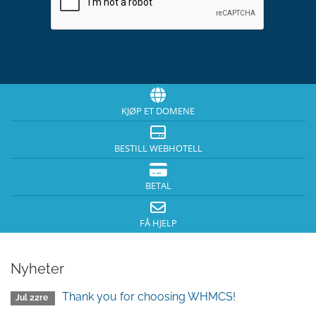
KJØP ET DOMENE
BESTILL WEBHOTELL
BETAL
FÅ HJELP
Nyheter
Thank you for choosing WHMCS!
Jul 22re