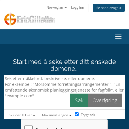
Norwegian
Logg inn
Se handlevogn »
Bytt 
Start med å søke etter ditt ønskede
domene...
Trygt søk
Inkluder TLD-er
Maksimal lengde