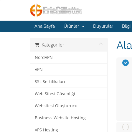
Ana Sayfa
Ürünler
Duyurular
Bilgi
Ala
Kategoriler
NordVPN
VPN
SSL Sertifikaları
Web Sitesi Güvenliği
Websitesi Oluşturucu
Business Website Hosting
VPS Hosting