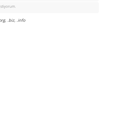
istiyorum.
g, .biz, .info