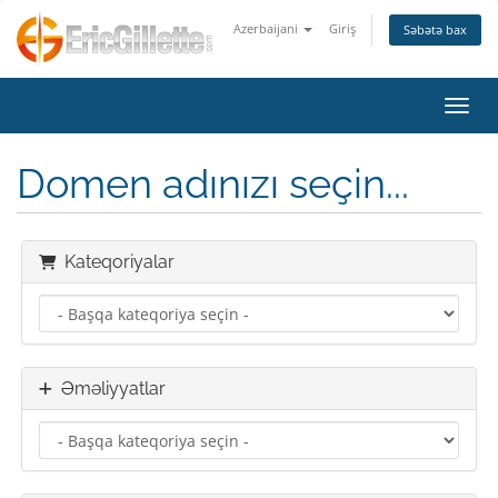
Azerbaijani
Giriş
Səbətə bax
Naviq
Domen adınızı seçin...
Kateqoriyalar
Əməliyyatlar