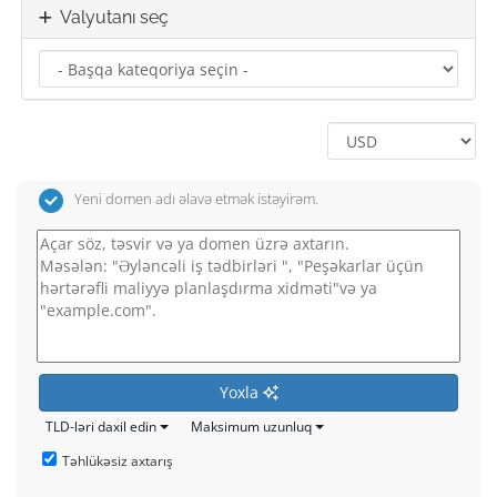
Valyutanı seç
Yeni domen adı əlavə etmək istəyirəm.
Yoxla
TLD-ləri daxil edin
Maksimum uzunluq
Təhlükəsiz axtarış