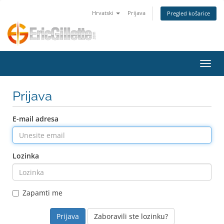
Hrvatski
Prijava
Pregled košarice
Preba
Prijava
E-mail adresa
Lozinka
Zapamti me
Zaboravili ste lozinku?